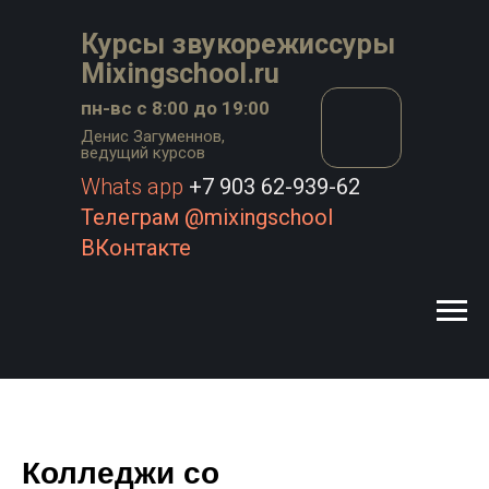
Курсы звукорежиссуры
Mixingschool.ru
пн-вс с 8:00 до 19:00
Денис Загуменнов,
ведущий курсов
Whats app
+7 903 62-939-62
Телеграм @mixingschool
ВКонтакте
Колледжи со