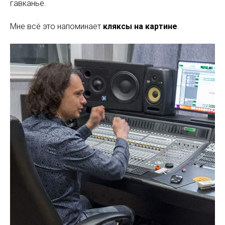
гавканье.
Мне всё это напоминает
кляксы на картине
.