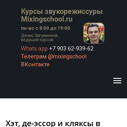
Курсы звукорежиссуры
Mixingschool.ru
пн-вс с 8:00 до 19:00
Денис Загуменнов,
ведущий курсов
Whats app
+7 903 62-939-62
Телеграм @mixingschool
ВКонтакте
Хэт, де-эссор и кляксы в